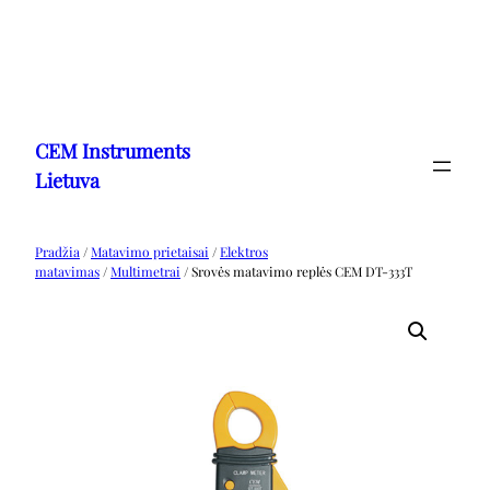
Eiti
prie
CEM Instruments
turinio
Lietuva
Pradžia
/
Matavimo prietaisai
/
Elektros
matavimas
/
Multimetrai
/ Srovės matavimo replės CEM DT-333T