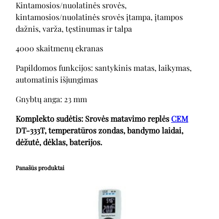
Kintamosios/nuolatinės srovės,
kintamosios/nuolatinės srovės įtampa, įtampos
dažnis, varža, tęstinumas ir talpa
4000 skaitmenų ekranas
Papildomos funkcijos: santykinis matas, laikymas,
automatinis išjungimas
Gnybtų anga: 23 mm
Komplekto sudėtis: Srovės matavimo replės
CEM
DT-333T, temperatūros zondas, bandymo laidai,
dėžutė, dėklas, baterijos.
Panašūs produktai