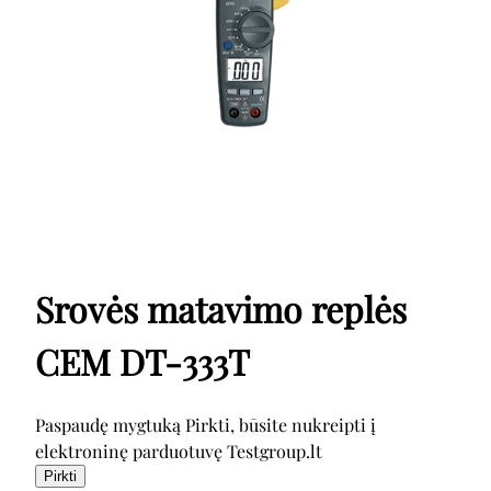
Srovės matavimo replės
CEM DT-333T
Paspaudę mygtuką Pirkti, būsite nukreipti į
elektroninę parduotuvę Testgroup.lt
Pirkti