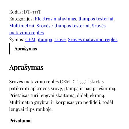
Kodas:
DT-333T
Kategorijos:
Elektros matavimas
, 
Įtampos testeriai
, 
Multimetrai
, 
Srovės / įtampos testeriai
, 
Srovės
matavimo replės
Žymos:
CEM
, 
įtampa
, 
srovė
, 
Srovės matavimo replės
Aprašymas
Aprašymas
Srovės matavimo replės CEM DT-333T skirtas
patikrinti apkrovos srovę, įtampą ir pasipriešinimą.
Prietaisas turi lengvai skaitomą, didelį ekraną.
Multimetro gnybtai ir korpusas yra nedideli, todėl
lengvai tilps rankoje.
Privalumai