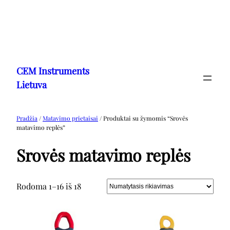
Eiti
prie
CEM Instruments
turinio
Lietuva
Pradžia
/
Matavimo prietaisai
/ Produktai su žymomis “Srovės
matavimo replės”
Srovės matavimo replės
Rodoma 1–16 iš 18