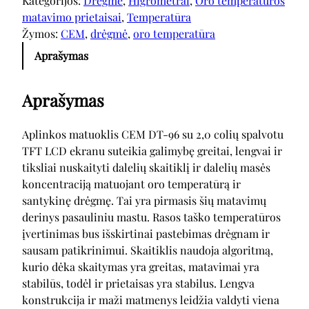
Kategorijos:
Drėgmė
, 
Higrometrai
, 
Oro temperatūros
matavimo prietaisai
, 
Temperatūra
Žymos:
CEM
, 
drėgmė
, 
oro temperatūra
Aprašymas
Aprašymas
Aplinkos matuoklis CEM DT-96 su 2,0 colių spalvotu
TFT LCD ekranu suteikia galimybę greitai, lengvai ir
tiksliai nuskaityti dalelių skaitiklį ir dalelių masės
koncentraciją matuojant oro temperatūrą ir
santykinę drėgmę. Tai yra pirmasis šių matavimų
derinys pasauliniu mastu. Rasos taško temperatūros
įvertinimas bus išskirtinai pastebimas drėgnam ir
sausam patikrinimui. Skaitiklis naudoja algoritmą,
kurio dėka skaitymas yra greitas, matavimai yra
stabilūs, todėl ir prietaisas yra stabilus. Lengva
konstrukcija ir maži matmenys leidžia valdyti viena