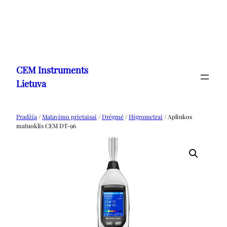
Eiti
prie
CEM Instruments
turinio
Lietuva
Pradžia
/
Matavimo prietaisai
/
Drėgmė
/
Higrometrai
/ Aplinkos
matuoklis CEM DT-96