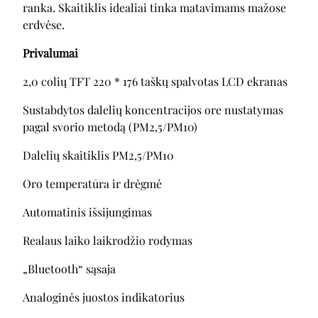
ranka. Skaitiklis idealiai tinka matavimams mažose
erdvėse.
Privalumai
2,0 colių TFT 220 * 176 taškų spalvotas LCD ekranas
Sustabdytos dalelių koncentracijos ore nustatymas
pagal svorio metodą (PM2,5/PM10)
Dalelių skaitiklis PM2,5/PM10
Oro temperatūra ir drėgmė
Automatinis išsijungimas
Realaus laiko laikrodžio rodymas
„Bluetooth“ sąsaja
Analoginės juostos indikatorius