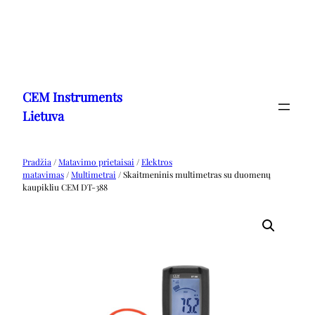
Eiti
prie
CEM Instruments
turinio
Lietuva
Pradžia
/
Matavimo prietaisai
/
Elektros
matavimas
/
Multimetrai
/ Skaitmeninis multimetras su duomenų
kaupikliu CEM DT-388