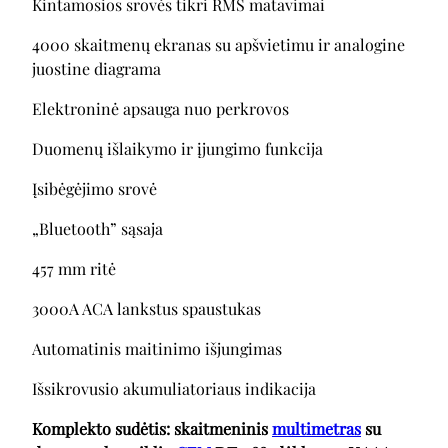
Kintamosios srovės tikri RMS matavimai
4000 skaitmenų ekranas su apšvietimu ir analogine
juostine diagrama
Elektroninė apsauga nuo perkrovos
Duomenų išlaikymo ir įjungimo funkcija
Įsibėgėjimo srovė
„Bluetooth” sąsaja
457 mm ritė
3000A ACA lankstus spaustukas
Automatinis maitinimo išjungimas
Išsikrovusio akumuliatoriaus indikacija
Komplekto sudėtis: skaitmeninis
multimetras
su