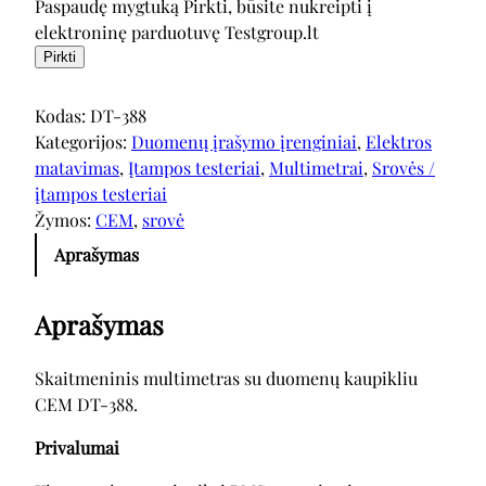
Paspaudę mygtuką Pirkti, būsite nukreipti į
elektroninę parduotuvę Testgroup.lt
Pirkti
Kodas:
DT-388
Kategorijos:
Duomenų įrašymo įrenginiai
, 
Elektros
matavimas
, 
Įtampos testeriai
, 
Multimetrai
, 
Srovės /
įtampos testeriai
Žymos:
CEM
, 
srovė
Aprašymas
Aprašymas
Skaitmeninis multimetras su duomenų kaupikliu
CEM DT-388.
Privalumai