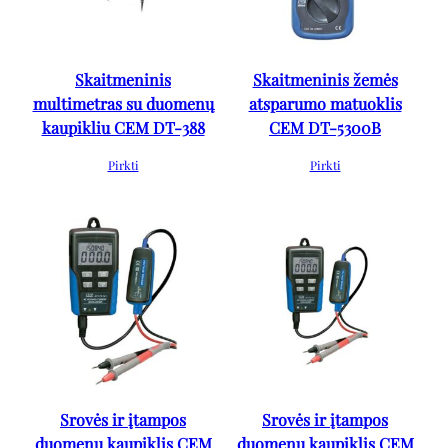
Skaitmeninis
Skaitmeninis žemės
multimetras su duomenų
atsparumo matuoklis
kaupikliu CEM DT-388
CEM DT-5300B
Pirkti
Pirkti
Srovės ir įtampos
Srovės ir įtampos
duomenų kaupiklis CEM
duomenų kaupiklis CEM