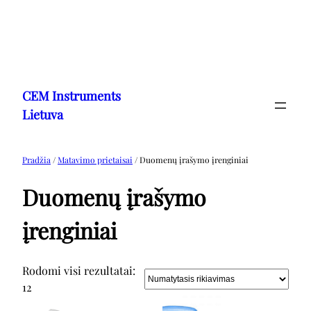
Eiti
prie
CEM Instruments
turinio
Lietuva
Pradžia
/
Matavimo prietaisai
/ Duomenų įrašymo įrenginiai
Duomenų įrašymo
įrenginiai
Rodomi visi rezultatai:
12