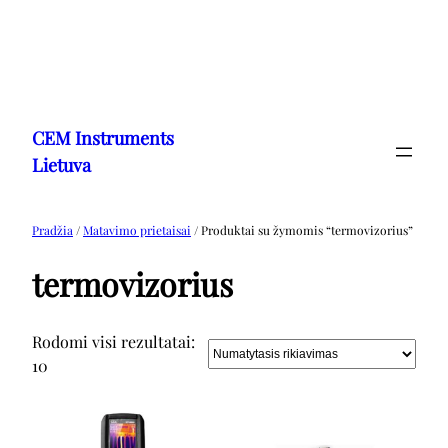
Eiti
prie
CEM Instruments
turinio
Lietuva
Pradžia
/
Matavimo prietaisai
/ Produktai su žymomis “termovizorius”
termovizorius
Rodomi visi rezultatai:
10