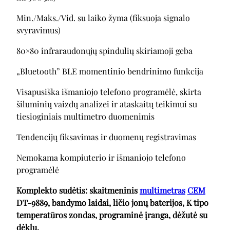
Min./Maks./Vid. su laiko žyma (fiksuoja signalo
svyravimus)
80×80 infraraudonųjų spindulių skiriamoji geba
„Bluetooth” BLE momentinio bendrinimo funkcija
Visapusiška išmaniojo telefono programėlė, skirta
šiluminių vaizdų analizei ir ataskaitų teikimui su
tiesioginiais multimetro duomenimis
Tendencijų fiksavimas ir duomenų registravimas
Nemokama kompiuterio ir išmaniojo telefono
programėlė
Komplekto sudėtis: skaitmeninis
multimetras
CEM
DT-9889, bandymo laidai, ličio jonų baterijos, K tipo
temperatūros zondas, programinė įranga, dėžutė su
dėklu.