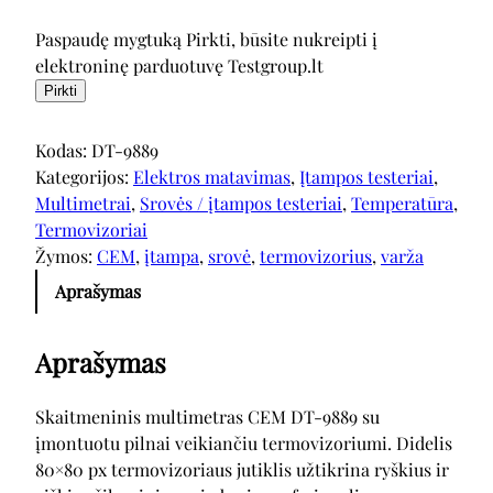
Paspaudę mygtuką Pirkti, būsite nukreipti į
elektroninę parduotuvę Testgroup.lt
Pirkti
Kodas:
DT-9889
Kategorijos:
Elektros matavimas
, 
Įtampos testeriai
, 
Multimetrai
, 
Srovės / įtampos testeriai
, 
Temperatūra
, 
Termovizoriai
Žymos:
CEM
, 
įtampa
, 
srovė
, 
termovizorius
, 
varža
Aprašymas
Aprašymas
Skaitmeninis multimetras CEM DT-9889 su
įmontuotu pilnai veikiančiu termovizoriumi. Didelis
80×80 px termovizoriaus jutiklis užtikrina ryškius ir