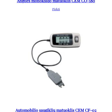
Anglies monoksido matuoklis CEM CO-180
Pirkti
Automobilio saugiklių matuoklis CEM CF-02