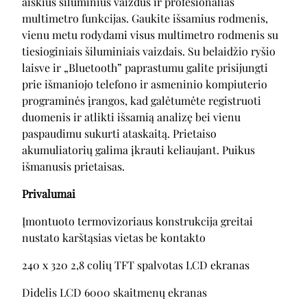
aiškius šiluminius vaizdus ir profesionalias
multimetro funkcijas. Gaukite išsamius rodmenis,
vienu metu rodydami visus multimetro rodmenis su
tiesioginiais šiluminiais vaizdais. Su belaidžio ryšio
laisve ir „Bluetooth” paprastumu galite prisijungti
prie išmaniojo telefono ir asmeninio kompiuterio
programinės įrangos, kad galėtumėte registruoti
duomenis ir atlikti išsamią analizę bei vienu
paspaudimu sukurti ataskaitą. Prietaiso
akumuliatorių galima įkrauti keliaujant. Puikus
išmanusis prietaisas.
Privalumai
Įmontuoto termovizoriaus konstrukcija greitai
nustato karštąsias vietas be kontakto
240 x 320 2,8 colių TFT spalvotas LCD ekranas
Didelis LCD 6000 skaitmenų ekranas