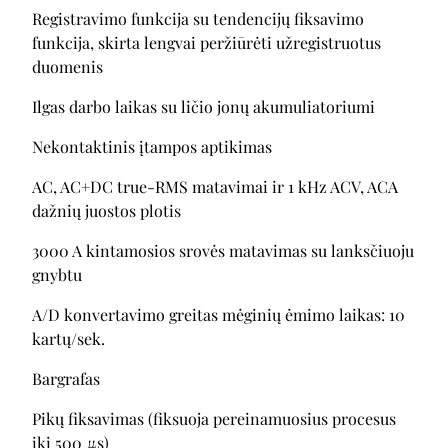
Registravimo funkcija su tendencijų fiksavimo
funkcija, skirta lengvai peržiūrėti užregistruotus
duomenis
Ilgas darbo laikas su ličio jonų akumuliatoriumi
Nekontaktinis įtampos aptikimas
AC, AC+DC true-RMS matavimai ir 1 kHz ACV, ACA
dažnių juostos plotis
3000 A kintamosios srovės matavimas su lanksčiuoju
gnybtu
A/D konvertavimo greitas mėginių ėmimo laikas: 10
kartų/sek.
Bargrafas
Pikų fiksavimas (fiksuoja pereinamuosius procesus
iki 500 μs)