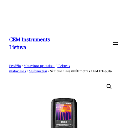
Eiti
prie
CEM Instruments
turinio
Lietuva
Pradžia
/
Matavimo prietaisai
/
Elektros
matavimas
/
Multimetrai
/ Skaitmeninis multimetras CEM DT-9889