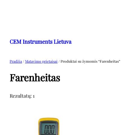
Eiti
prie
CEM Instruments Lietuva
turinio
Pradžia
/
Matavimo prietaisai
/ Produktai su žymomis “Farenheitas”
Farenheitas
Rezultatų: 1