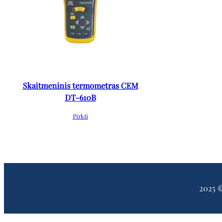
Skaitmeninis termometras CEM
DT-610B
Pirkti
2025 ©