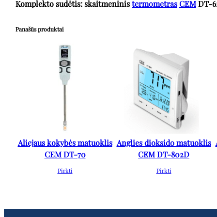
Komplekto sudėtis: skaitmeninis
termometras
CEM
DT-61
Panašūs produktai
Aliejaus kokybės matuoklis
Anglies dioksido matuoklis
CEM DT-70
CEM DT-802D
Pirkti
Pirkti