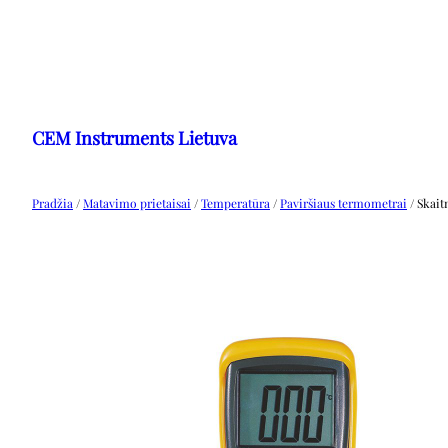
Eiti
prie
CEM Instruments Lietuva
turinio
Pradžia
/
Matavimo prietaisai
/
Temperatūra
/
Paviršiaus termometrai
/ Skai