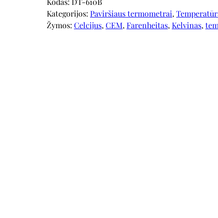
Kodas:
DT-610B
Kategorijos:
Paviršiaus termometrai
, 
Temperatūr
Žymos:
Celcijus
, 
CEM
, 
Farenheitas
, 
Kelvinas
, 
tem