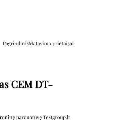
Pagrindinis
Matavimo prietaisai
ras CEM DT-
troninę parduotuvę Testgroup.lt