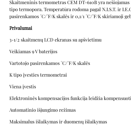
Skaitmeninis termometras CEM DT-610B yra nešiojamas ra
tipo termopora. Temperatūra rodoma pagal N.I.S.T. ir I.E.
pasirenkamos °C/°F/K skalės ir 0,1/1 °C/°F/K skiriamoji ge
Privalumai
3-1/2 skaitmenų LCD ekranas su apšvietimu
Veikiamas 9 V baterijos
Vartotojo pasirenkamos °C/°F/K skalės
K tipo įvesties termometrai
Viena įvestis
Elektroninės kompensacijos funkcija leidžia kompensuoti
Automatinio išjungimo režimas
Maksimalus išlaikymas ir duomenų išlaikymas