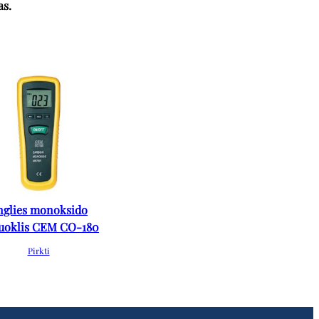
as.
nglies monoksido
uoklis CEM CO-180
Pirkti