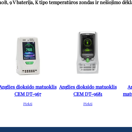
0B, 9 V baterija, K tipo temperatūros zondas ir nešiojimo dėkl
Anglies dioksido matuoklis
Anglies dioksido matuoklis
A
CEM DT-967
CEM DT-9681
mat
Pirkti
Pirkti