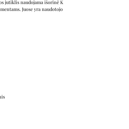
 jutiklis naudojama išorinė K
elementams. Juose yra naudotojo
nis