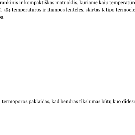
nkinis ir kompaktiškas matuoklis, kuriame kaip temperatūros
C. 584 temperatūros ir įtampos lenteles, skirtas K tipo termo
ba.
 termoporos paklaidas, kad bendras tikslumas būtų kuo dides