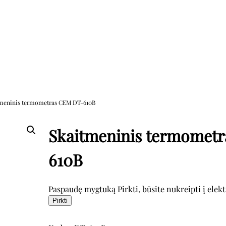
tmeninis termometras CEM DT-610B
Skaitmeninis termomet
610B
Paspaudę mygtuką Pirkti, būsite nukreipti į elek
Pirkti