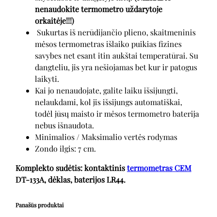
nenaudokite termometro uždarytoje
orkaitėje!!!)
Sukurtas iš nerūdijančio plieno, skaitmeninis
mėsos termometras išlaiko puikias fizines
savybes net esant itin aukštai temperatūrai. Su
dangteliu, jis yra nešiojamas bet kur ir patogus
laikyti.
Kai jo nenaudojate, galite laiku išsijungti,
nelaukdami, kol jis išsijungs automatiškai,
todėl jūsų maisto ir mėsos termometro baterija
nebus išnaudota.
Minimalios / Maksimalio vertės rodymas
Zondo ilgis: 7 cm.
Komplekto sudėtis: kontaktinis
termometras
CEM
DT-133A, dėklas, baterijos LR44.
Panašūs produktai