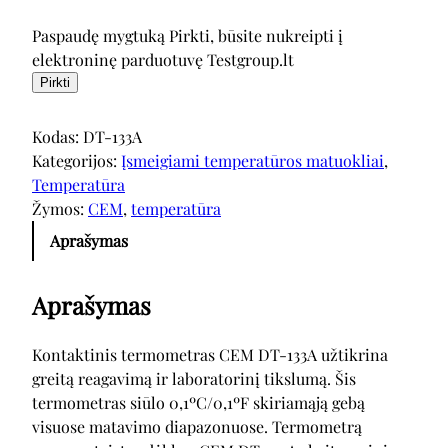
Paspaudę mygtuką Pirkti, būsite nukreipti į
elektroninę parduotuvę Testgroup.lt
Pirkti
Kodas:
DT-133A
Kategorijos:
Įsmeigiami temperatūros matuokliai
, 
Temperatūra
Žymos:
CEM
, 
temperatūra
Aprašymas
Aprašymas
Kontaktinis termometras CEM DT-133A užtikrina
greitą reagavimą ir laboratorinį tikslumą. Šis
termometras siūlo 0,1ºC/0,1ºF skiriamąją gebą
visuose matavimo diapazonuose. Termometrą