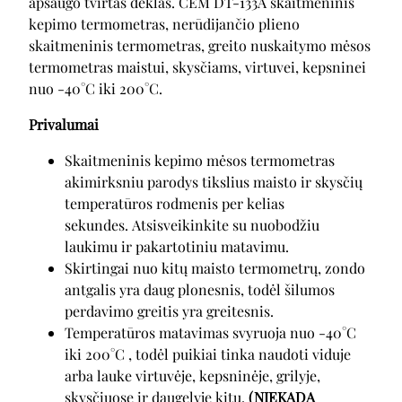
apsaugo tvirtas dėklas. CEM DT-133A skaitmeninis
kepimo termometras, nerūdijančio plieno
skaitmeninis termometras, greito nuskaitymo mėsos
termometras maistui, skysčiams, virtuvei, kepsninei
nuo -40°C iki 200°C.
Privalumai
Skaitmeninis kepimo mėsos termometras
akimirksniu parodys tikslius maisto ir skysčių
temperatūros rodmenis per kelias
sekundes. Atsisveikinkite su nuobodžiu
laukimu ir pakartotiniu matavimu.
Skirtingai nuo kitų maisto termometrų, zondo
antgalis yra daug plonesnis, todėl šilumos
perdavimo greitis yra greitesnis.
Temperatūros matavimas svyruoja nuo -40°C
iki 200°C , todėl puikiai tinka naudoti viduje
arba lauke virtuvėje, kepsninėje, grilyje,
skysčiuose ir daugelyje kitų.
(NIEKADA