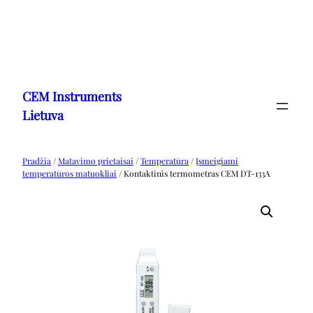
Eiti
prie
CEM Instruments
turinio
Lietuva
Pradžia
/
Matavimo prietaisai
/
Temperatūra
/
Įsmeigiami
temperatūros matuokliai
/ Kontaktinis termometras CEM DT-133A