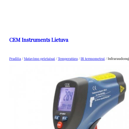
Eiti
prie
CEM Instruments Lietuva
turinio
Pradžia
/
Matavimo prietaisai
/
Temperatūra
/
IR termometrai
/ Infraraudonų