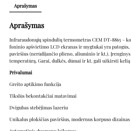
Aprašymas
Aprašymas
Infraraudonųjų spindulių termometras CEM DT-8865 – komp
foninio apšvietimo LCD ekranas ir mygtukai yra patogūs,
paviršius (nerūdijančio plieno, aliuminio ir kt.). Įrenginys
temperatūrą. Garai, dulkės, dūmai ir kt. gali užkirsti kel
Privalumai
Greito aptikimo funkcija
Tikslūs bekontakčiai matavimai
Dvigubas stebėjimas lazeriu
Unikalus plokščias paviršius, modernus korpuso dizainas
Automatinis duomenų laikymas