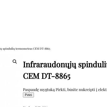
jų spindulių termometras CEM DT-8865
Infraraudonųjų spindul
CEM DT-8865
Paspaudę mygtuką Pirkti, būsite nukreipti į elek
Pirkti