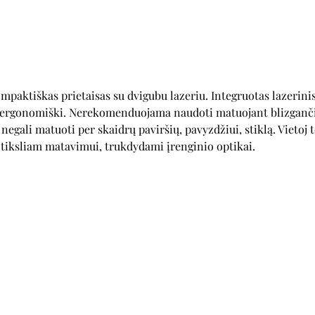
aktiškas prietaisas su dvigubu lazeriu. Integruotas lazerinis
 ergonomiški. Nerekomenduojama naudoti matuojant blizgančiu
 negali matuoti per skaidrų paviršių, pavyzdžiui, stiklą. Vietoj
ią tiksliam matavimui, trukdydami įrenginio optikai.