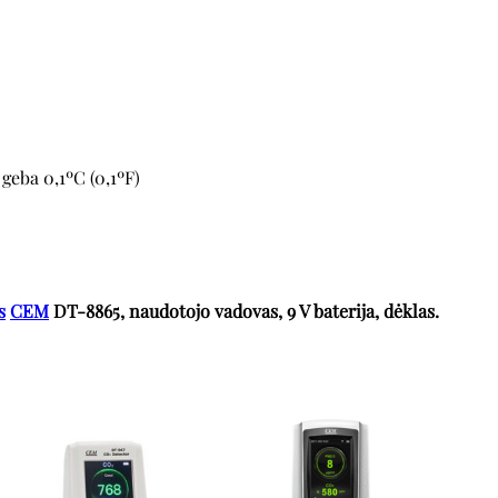
geba 0,1ºC (0,1ºF)
s
CEM
DT-8865, naudotojo vadovas, 9 V baterija, dėklas.