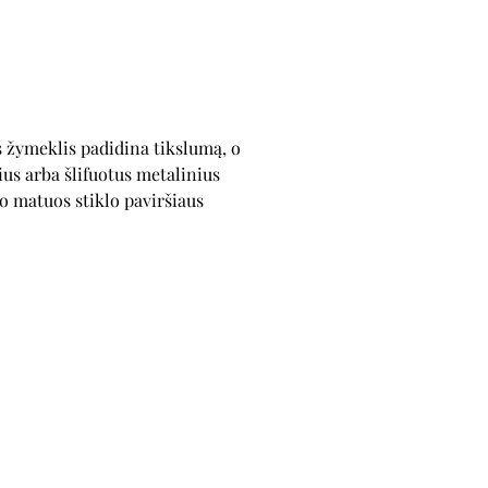
 žymeklis padidina tikslumą, o
s arba šlifuotus metalinius
 to matuos stiklo paviršiaus