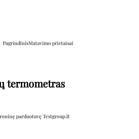
Pagrindinis
Matavimo prietaisai
ių termometras
troninę parduotuvę Testgroup.lt