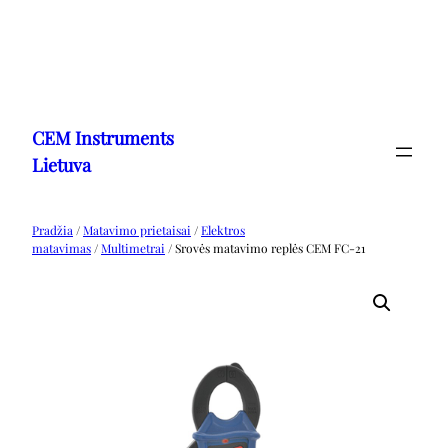
Eiti
prie
CEM Instruments
turinio
Lietuva
Pradžia
/
Matavimo prietaisai
/
Elektros
matavimas
/
Multimetrai
/ Srovės matavimo replės CEM FC-21