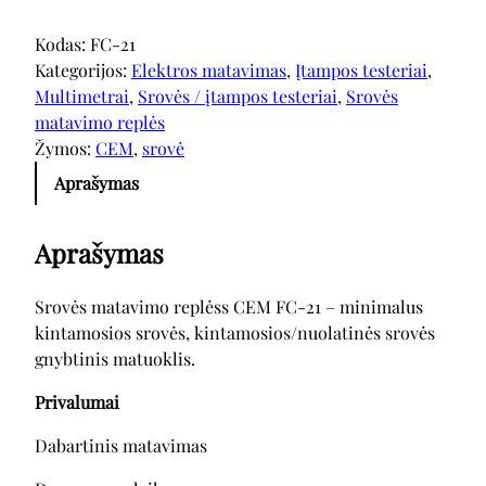
Kodas:
FC-21
Kategorijos:
Elektros matavimas
, 
Įtampos testeriai
, 
Multimetrai
, 
Srovės / įtampos testeriai
, 
Srovės
matavimo replės
Žymos:
CEM
, 
srovė
Aprašymas
Aprašymas
Srovės matavimo replėss CEM FC-21 – minimalus
kintamosios srovės, kintamosios/nuolatinės srovės
gnybtinis matuoklis.
Privalumai
Dabartinis matavimas