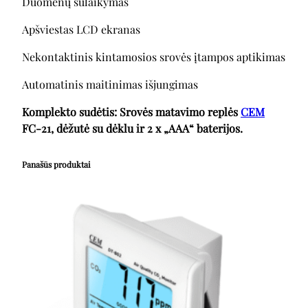
Duomenų sulaikymas
Apšviestas LCD ekranas
Nekontaktinis kintamosios srovės įtampos aptikimas
Automatinis maitinimas išjungimas
Komplekto sudėtis: Srovės matavimo replės
CEM
FC-21, dėžutė su dėklu ir 2 x „AAA“ baterijos.
Panašūs produktai