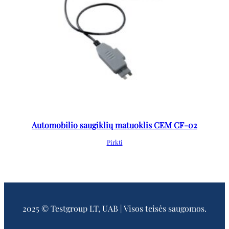
Automobilio saugiklių matuoklis CEM CF-02
Pirkti
2025 © Testgroup LT, UAB | Visos teisės saugomos.