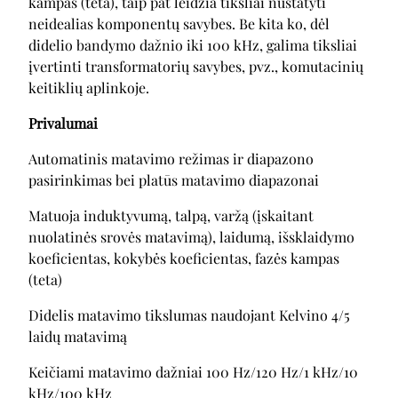
kampas (teta), taip pat leidžia tiksliai nustatyti
neidealias komponentų savybes. Be kita ko, dėl
didelio bandymo dažnio iki 100 kHz, galima tiksliai
įvertinti transformatorių savybes, pvz., komutacinių
keitiklių aplinkoje.
Privalumai
Automatinis matavimo režimas ir diapazono
pasirinkimas bei platūs matavimo diapazonai
Matuoja induktyvumą, talpą, varžą (įskaitant
nuolatinės srovės matavimą), laidumą, išsklaidymo
koeficientas, kokybės koeficientas, fazės kampas
(teta)
Didelis matavimo tikslumas naudojant Kelvino 4/5
laidų matavimą
Keičiami matavimo dažniai 100 Hz/120 Hz/1 kHz/10
kHz/100 kHz