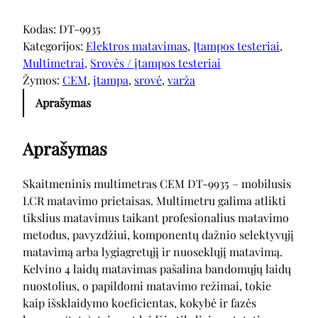
Kodas:
DT-9935
Kategorijos:
Elektros matavimas
, 
Įtampos testeriai
, 
Multimetrai
, 
Srovės / įtampos testeriai
Žymos:
CEM
, 
įtampa
, 
srovė
, 
varža
Aprašymas
Aprašymas
Skaitmeninis multimetras CEM DT-9935 – mobilusis
LCR matavimo prietaisas. Multimetru galima atlikti
tikslius matavimus taikant profesionalius matavimo
metodus, pavyzdžiui, komponentų dažnio selektyvųjį
matavimą arba lygiagretųjį ir nuoseklųjį matavimą.
Kelvino 4 laidų matavimas pašalina bandomųjų laidų
nuostolius, o papildomi matavimo režimai, tokie
kaip išsklaidymo koeficientas, kokybė ir fazės