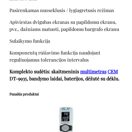
Pasirenkamas nuoseklusis / lygiagretusis režimas
Apšviestas dvigubas ekranas su papildomu ekranu,
pvz., dažniams matuoti, papildomu bargrafo ekranu
Sulaikymo funkcija
Komponentų rūšiavimo funkcija naudojant
reguliuojamus tolerancijos intervalus
Komplekto sudėtis: skaitmeninis
multimetras
CEM
DT-9935, bandymo laidai, baterijos, dėžutė su dėklu.
Panašūs produktai