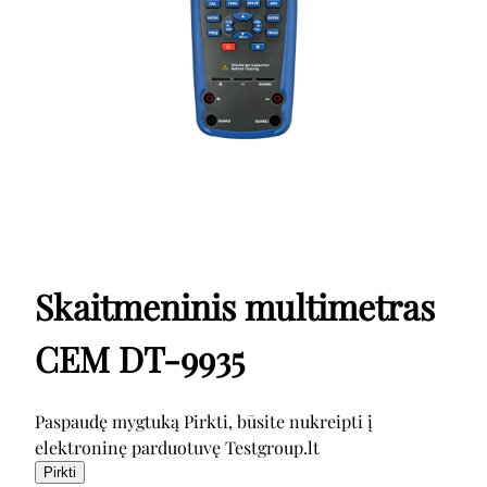
Skaitmeninis multimetras
CEM DT-9935
Paspaudę mygtuką Pirkti, būsite nukreipti į
elektroninę parduotuvę Testgroup.lt
Pirkti