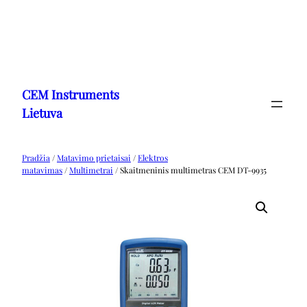
Eiti
prie
CEM Instruments
turinio
Lietuva
Pradžia
/
Matavimo prietaisai
/
Elektros
matavimas
/
Multimetrai
/ Skaitmeninis multimetras CEM DT-9935