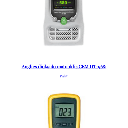
Anglies dioksido matuoklis CEM DT-9681
Pirkti