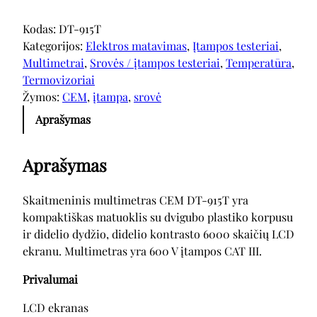
Kodas:
DT-915T
Kategorijos:
Elektros matavimas
, 
Įtampos testeriai
, 
Multimetrai
, 
Srovės / įtampos testeriai
, 
Temperatūra
, 
Termovizoriai
Žymos:
CEM
, 
įtampa
, 
srovė
Aprašymas
Aprašymas
Skaitmeninis multimetras CEM DT-915T yra
kompaktiškas matuoklis su dvigubo plastiko korpusu
ir didelio dydžio, didelio kontrasto 6000 skaičių LCD
ekranu. Multimetras yra 600 V įtampos CAT III.
Privalumai
LCD ekranas