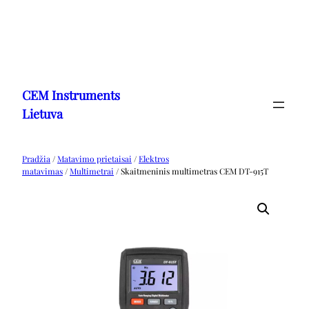
Eiti
prie
CEM Instruments
turinio
Lietuva
Pradžia
/
Matavimo prietaisai
/
Elektros
matavimas
/
Multimetrai
/ Skaitmeninis multimetras CEM DT-915T