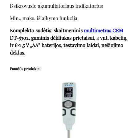
Išsikrovusio akumuliatoriaus indikatorius
Min., maks. išlaikymo funkcija
Komplekto sudėtis: skaitmeninis
multimetras
CEM
DT-5302, guminis dėkliukas prietaisui, 4 vnt. kabelių
ir 6×1,5 V „AA” baterijos, testavimo laidai, nešiojimo
dėklas.
Panašūs produktai