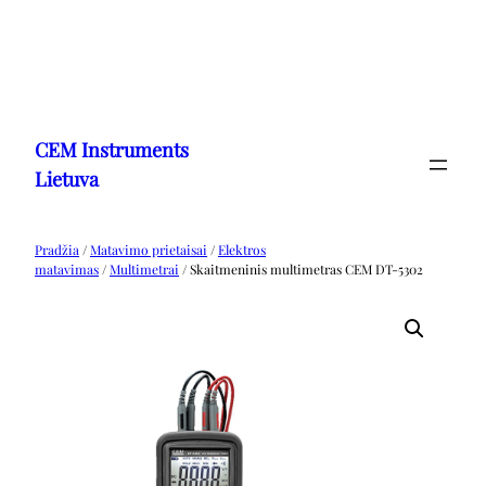
Eiti
prie
CEM Instruments
turinio
Lietuva
Pradžia
/
Matavimo prietaisai
/
Elektros
matavimas
/
Multimetrai
/ Skaitmeninis multimetras CEM DT-5302