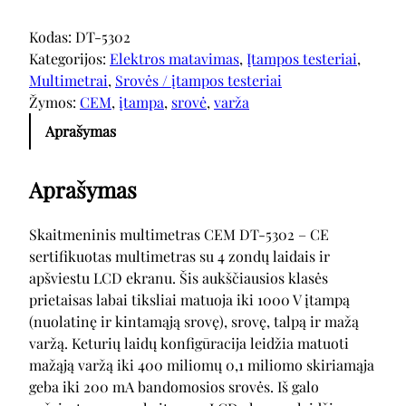
Kodas:
DT-5302
Kategorijos:
Elektros matavimas
, 
Įtampos testeriai
, 
Multimetrai
, 
Srovės / įtampos testeriai
Žymos:
CEM
, 
įtampa
, 
srovė
, 
varža
Aprašymas
Aprašymas
Skaitmeninis multimetras CEM DT-5302 – CE
sertifikuotas multimetras su 4 zondų laidais ir
apšviestu LCD ekranu. Šis aukščiausios klasės
prietaisas labai tiksliai matuoja iki 1000 V įtampą
(nuolatinę ir kintamąją srovę), srovę, talpą ir mažą
varžą. Keturių laidų konfigūracija leidžia matuoti
mažąją varžą iki 400 miliomų 0,1 miliomo skiriamąja
geba iki 200 mA bandomosios srovės. Iš galo