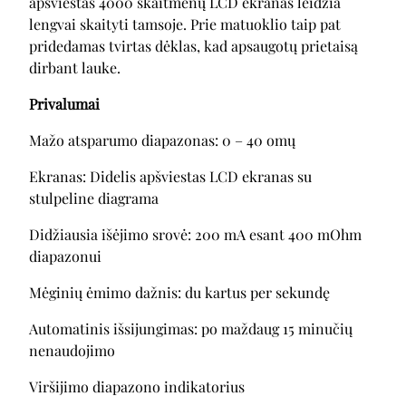
apšviestas 4000 skaitmenų LCD ekranas leidžia
lengvai skaityti tamsoje. Prie matuoklio taip pat
pridedamas tvirtas dėklas, kad apsaugotų prietaisą
dirbant lauke.
Privalumai
Mažo atsparumo diapazonas: 0 – 40 omų
Ekranas: Didelis apšviestas LCD ekranas su
stulpeline diagrama
Didžiausia išėjimo srovė: 200 mA esant 400 mOhm
diapazonui
Mėginių ėmimo dažnis: du kartus per sekundę
Automatinis išsijungimas: po maždaug 15 minučių
nenaudojimo
Viršijimo diapazono indikatorius