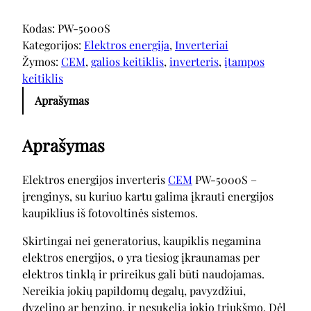
Kodas:
PW-5000S
Kategorijos:
Elektros energija
, 
Inverteriai
Žymos:
CEM
, 
galios keitiklis
, 
inverteris
, 
įtampos
keitiklis
Aprašymas
Aprašymas
Elektros energijos inverteris
CEM
PW-5000S –
įrenginys, su kuriuo kartu galima įkrauti energijos
kaupiklius iš fotovoltinės sistemos.
Skirtingai nei generatorius, kaupiklis negamina
elektros energijos, o yra tiesiog įkraunamas per
elektros tinklą ir prireikus gali būti naudojamas.
Nereikia jokių papildomų degalų, pavyzdžiui,
dyzelino ar benzino, ir nesukelia jokio triukšmo. Dėl