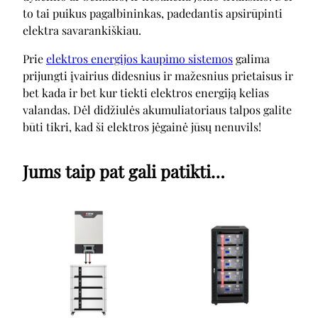
to tai puikus pagalbininkas, padedantis apsirūpinti
elektra savarankiškiau.
Prie
elektros energijos kaupimo sistemos
galima
prijungti įvairius didesnius ir mažesnius prietaisus ir
bet kada ir bet kur tiekti elektros energiją kelias
valandas. Dėl didžiulės akumuliatoriaus talpos galite
būti tikri, kad ši elektros jėgainė jūsų nenuvils!
Jums taip pat gali patikti…