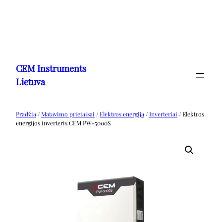
Eiti
prie
CEM Instruments
turinio
Lietuva
Pradžia
/
Matavimo prietaisai
/
Elektros energija
/
Inverteriai
/ Elektros
energijos inverteris CEM PW-5000S