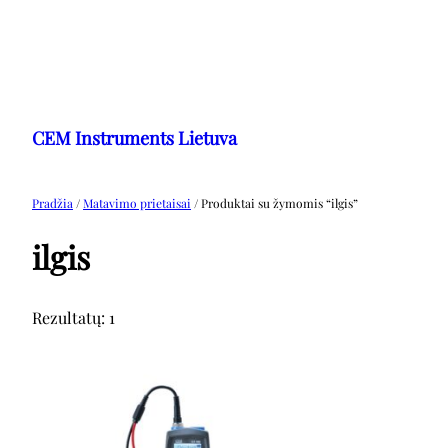
Eiti
prie
CEM Instruments Lietuva
turinio
Pradžia
/
Matavimo prietaisai
/ Produktai su žymomis “ilgis”
ilgis
Rezultatų: 1