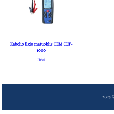
Kabelio ilgio matuoklis CEM CLT-
1000
Pirkti
2025 ©