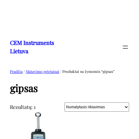
Eiti
prie
CEM Instruments
turinio
Lietuva
Pradžia
/
Matavimo prietaisai
/ Produktai su žymomis “gipsas”
gipsas
Rezultatų: 1