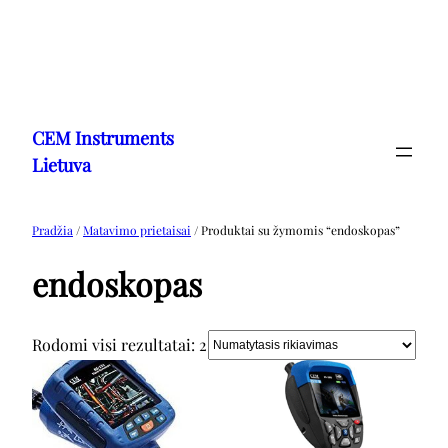
Eiti
prie
CEM Instruments
turinio
Lietuva
Pradžia
/
Matavimo prietaisai
/ Produktai su žymomis “endoskopas”
endoskopas
Rodomi visi rezultatai: 2