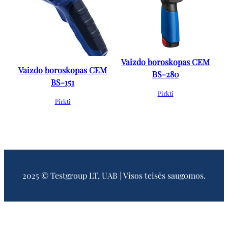
Vaizdo boroskopas CEM
Vaizdo boroskopas CEM
BS-280
BS-151
Pirkti
Pirkti
2025 © Testgroup LT, UAB | Visos teisės saugomos.