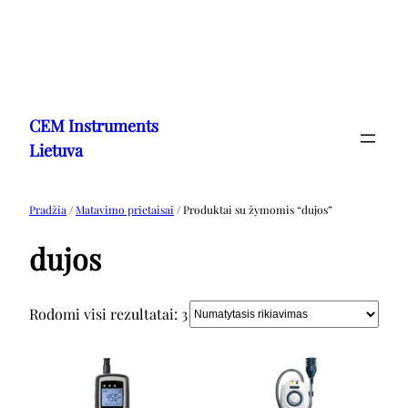
Eiti
prie
CEM Instruments
turinio
Lietuva
Pradžia
/
Matavimo prietaisai
/ Produktai su žymomis “dujos”
dujos
Rodomi visi rezultatai: 3