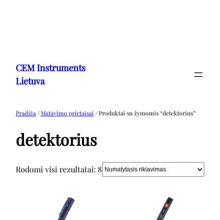
Eiti
prie
CEM Instruments
turinio
Lietuva
Pradžia
/
Matavimo prietaisai
/ Produktai su žymomis “detektorius”
detektorius
Rodomi visi rezultatai: 8