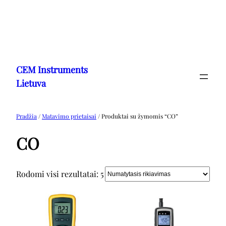
Eiti
prie
CEM Instruments
turinio
Lietuva
Pradžia
/
Matavimo prietaisai
/ Produktai su žymomis “CO”
CO
Rodomi visi rezultatai: 5