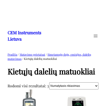
Eiti
prie
CEM Instruments
turinio
Lietuva
Pradžia
/
Matavimo prietaisai
/
Išmetamųjų dujų, emisijos, dalelių
matavimas
/ Kietųjų dalelių matuokliai
Kietųjų dalelių matuokliai
Rodomi visi rezultatai: 3