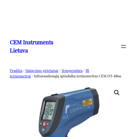
Eiti
prie
CEM Instruments
turinio
Lietuva
Pradžia
/
Matavimo prietaisai
/
Temperatūra
/
IR
termometrai
/ Infraraudonųjų spindulių termometras CEM DT-8869