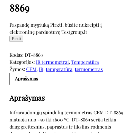
8869
Paspaudę mygtuką Pirkti, būsite nukreipti į
elektroninę parduotuvę Testgroup.lt
Pirkti
Kodas:
DT-8869
Kategorijos:
IR termometrai
, 
Temperatūra
Žymos:
CEM
, 
IR
, 
temperatūra
, 
termometras
Aprašymas
Aprašymas
Infraraudonųjų spindulių termometras CEM DT-8869
matuoja nuo -50 iki 1600 ºC. DT-8869 serija teikia
daug greitesnius, paprastus ir tikslius rodmenis