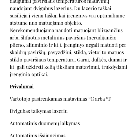
daugumai paviršiaus temperatūros matavimų
naudojant dvigubus lazerius. Du lazerio taškai
susilieja į vieną tašką, kai įrenginys yra optimaliame
atstume nuo matuojamo objekto.
Nerekomenduojama naudoti matuojant blizgančius
arba šlifuotus metalinius paviršius (nerūdijančio
plieno, aliuminio ir kt.). Įrenginys negali matuoti per
skaidrų paviršių, pavyzdžiui, stiklą, vietoj to matuos
stiklo paviršiaus temperatūrą. Garai, dulkės, dūmai ir
kt. gali užkirsti kelią tiksliam matavimui, trukdydami
įrenginio optikai.
Privalumai
Vartotojo pasirenkamas matavimas ºC arba ºF
Dvigubas taikymas lazeriu
Automatinis duomenų laikymas
Automatinis išsijungimas