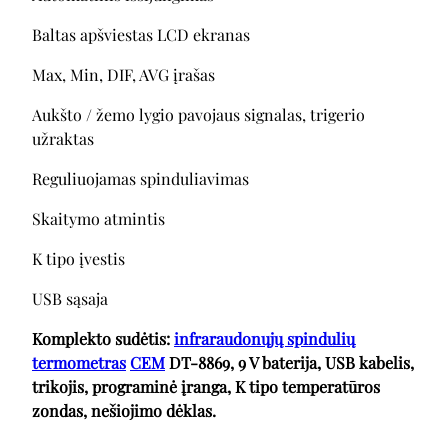
Baltas apšviestas LCD ekranas
Max, Min, DIF, AVG įrašas
Aukšto / žemo lygio pavojaus signalas, trigerio
užraktas
Reguliuojamas spinduliavimas
Skaitymo atmintis
K tipo įvestis
USB sąsaja
Komplekto sudėtis:
infraraudonųjų spindulių
termometras
CEM
DT-8869, 9 V baterija, USB kabelis,
trikojis, programinė įranga, K tipo temperatūros
zondas, nešiojimo dėklas.