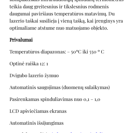
teikia daug greitesnius ir tikslesnius rodmenis
daugumai paviršiaus temperatūros matavimų. Du
lazerio taškai susilieja į vieną tašką, kai įrenginys yra
optimaliame atstume nuo matuojamo objekto.
Privalumai
Temperatūros diapazonas: – 50ºC iki 550 º C
Optinė raiška 12: 1
Dvigubo lazerio žymuo
Automatinis saugojimas (duomenų sulaikymas)
Pasirenkamas spinduliavimas nuo 0,1 – 1,0
LCD apšviečiamas ekranas
Automatinis išsijungimas