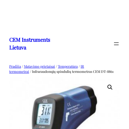
Eiti
prie
CEM Instruments
turinio
Lietuva
Pradžia
/
Matavimo prietaisai
/
Temperatūra
/
IR
termometrai
/ Infraraudonųjų spindulių termometras CEM DT-8861