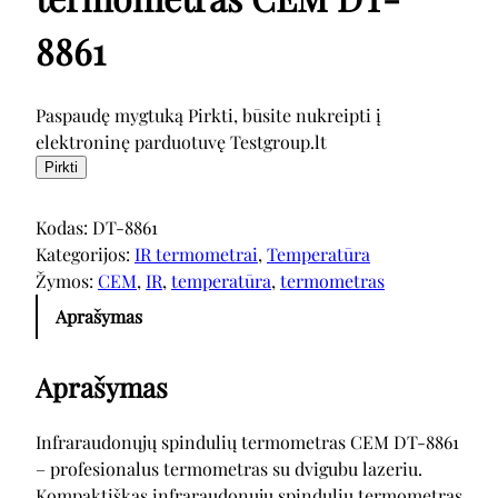
8861
Paspaudę mygtuką Pirkti, būsite nukreipti į
elektroninę parduotuvę Testgroup.lt
Pirkti
Kodas:
DT-8861
Kategorijos:
IR termometrai
, 
Temperatūra
Žymos:
CEM
, 
IR
, 
temperatūra
, 
termometras
Aprašymas
Aprašymas
Infraraudonųjų spindulių termometras CEM DT-8861
– profesionalus termometras su dvigubu lazeriu.
Kompaktiškas infraraudonųjų spindulių termometras