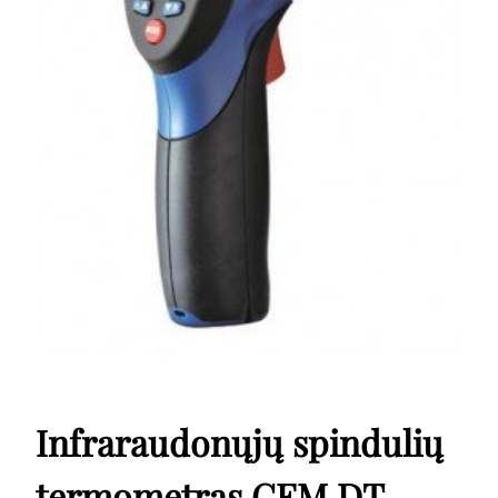
Infraraudonųjų spindulių
termometras CEM DT-