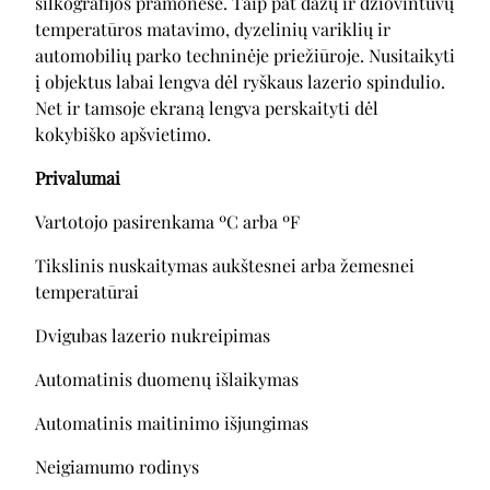
šilkografijos pramonėse. Taip pat dažų ir džiovintuvų
temperatūros matavimo, dyzelinių variklių ir
automobilių parko techninėje priežiūroje. Nusitaikyti
į objektus labai lengva dėl ryškaus lazerio spindulio.
Net ir tamsoje ekraną lengva perskaityti dėl
kokybiško apšvietimo.
Privalumai
Vartotojo pasirenkama ºC arba ºF
Tikslinis nuskaitymas aukštesnei arba žemesnei
temperatūrai
Dvigubas lazerio nukreipimas
Automatinis duomenų išlaikymas
Automatinis maitinimo išjungimas
Neigiamumo rodinys