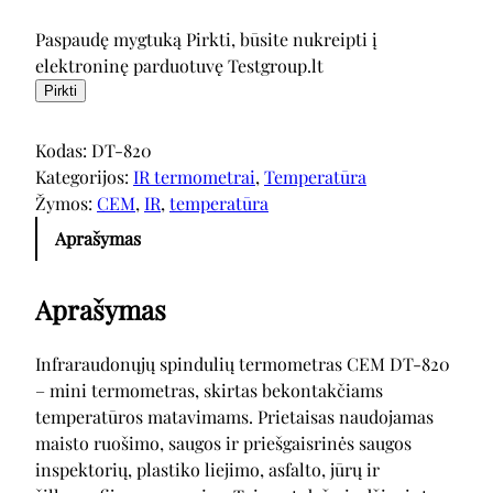
Paspaudę mygtuką Pirkti, būsite nukreipti į
elektroninę parduotuvę Testgroup.lt
Pirkti
Kodas:
DT-820
Kategorijos:
IR termometrai
, 
Temperatūra
Žymos:
CEM
, 
IR
, 
temperatūra
Aprašymas
Aprašymas
Infraraudonųjų spindulių termometras CEM DT-820
– mini termometras, skirtas bekontakčiams
temperatūros matavimams. Prietaisas naudojamas
maisto ruošimo, saugos ir priešgaisrinės saugos
inspektorių, plastiko liejimo, asfalto, jūrų ir