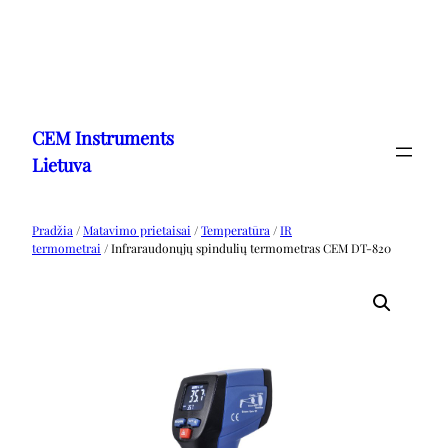
Eiti
prie
CEM Instruments
turinio
Lietuva
Pradžia
/
Matavimo prietaisai
/
Temperatūra
/
IR
termometrai
/ Infraraudonųjų spindulių termometras CEM DT-820