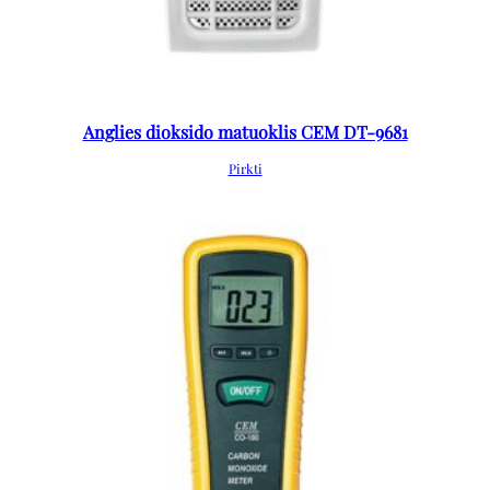
Anglies dioksido matuoklis CEM DT-9681
Pirkti