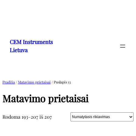
Eiti
prie
CEM Instruments
turinio
Lietuva
Pradžia
/
Matavimo prietaisai
/ Puslapis 13
Matavimo prietaisai
Rodoma 193–207 iš 207