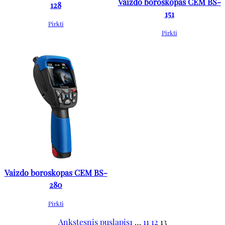
Vaizdo boroskopas CEM BS-
128
151
Pirkti
Pirkti
Vaizdo boroskopas CEM BS-
280
Pirkti
Ankstesnis puslapis
1
…
11
12
13