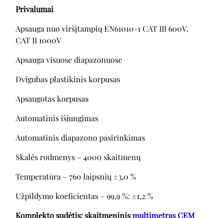
Privalumai
Apsauga nuo viršįtampių EN61010-1 CAT III 600V,
CAT II 1000V
Apsauga visuose diapazonuose
Dvigubas plastikinis korpusas
Apsaugotas korpusas
Automatinis išjungimas
Automatinis diapazono pasirinkimas
Skalės rodmenys – 4000 skaitmenų
Temperatūra – 760 laipsnių ±3,0 %
Užpildymo koeficientas – 99,9 %: ±1,2 %
Komplekto sudėtis: skaitmeninis
multimetras
CEM