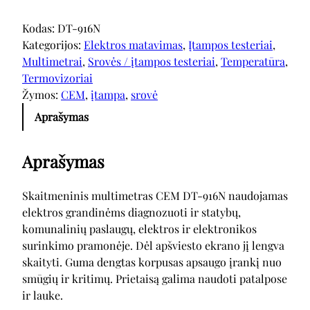
Kodas:
DT-916N
Kategorijos:
Elektros matavimas
, 
Įtampos testeriai
, 
Multimetrai
, 
Srovės / įtampos testeriai
, 
Temperatūra
, 
Termovizoriai
Žymos:
CEM
, 
įtampa
, 
srovė
Aprašymas
Aprašymas
Skaitmeninis multimetras CEM DT-916N naudojamas
elektros grandinėms diagnozuoti ir statybų,
komunalinių paslaugų, elektros ir elektronikos
surinkimo pramonėje. Dėl apšviesto ekrano jį lengva
skaityti. Guma dengtas korpusas apsaugo įrankį nuo
smūgių ir kritimų. Prietaisą galima naudoti patalpose
ir lauke.