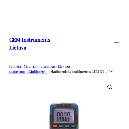
Eiti
prie
CEM Instruments
turinio
Lietuva
Pradžia
/
Matavimo prietaisai
/
Elektros
matavimas
/
Multimetrai
/ Skaitmeninis multimetras CEM DT-916N