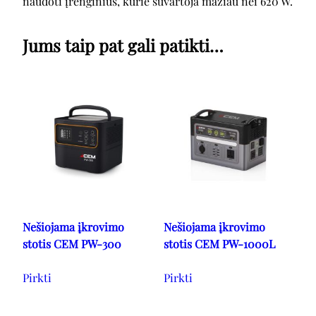
naudoti įrenginius, kurie suvartoja mažiau nei 620 W.
Jums taip pat gali patikti…
Nešiojama įkrovimo
Nešiojama įkrovimo
stotis CEM PW-300
stotis CEM PW-1000L
Pirkti
Pirkti