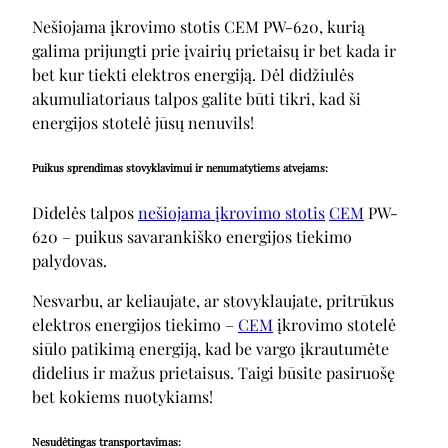
Nešiojama įkrovimo stotis CEM PW-620, kurią
galima prijungti prie įvairių prietaisų ir bet kada ir
bet kur tiekti elektros energiją. Dėl didžiulės
akumuliatoriaus talpos galite būti tikri, kad ši
energijos stotelė jūsų nenuvils!
Puikus sprendimas stovyklavimui ir nenumatytiems atvejams:
Didelės talpos
nešiojama įkrovimo stotis
CEM
PW-
620 – puikus savarankiško energijos tiekimo
palydovas.
Nesvarbu, ar keliaujate, ar stovyklaujate, pritrūkus
elektros energijos tiekimo –
CEM
įkrovimo stotelė
siūlo patikimą energiją, kad be vargo įkrautumėte
didelius ir mažus prietaisus. Taigi būsite pasiruošę
bet kokiems nuotykiams!
Nesudėtingas transportavimas: