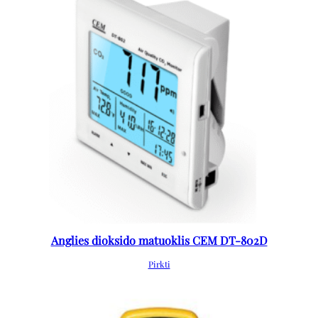
Anglies dioksido matuoklis CEM DT-802D
Pirkti