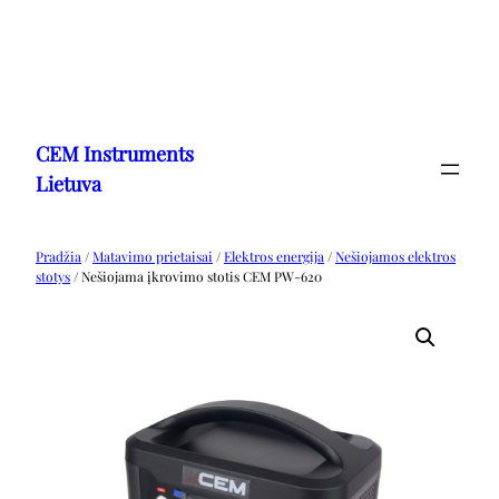
Eiti
prie
CEM Instruments
turinio
Lietuva
Pradžia
/
Matavimo prietaisai
/
Elektros energija
/
Nešiojamos elektros
stotys
/ Nešiojama įkrovimo stotis CEM PW-620