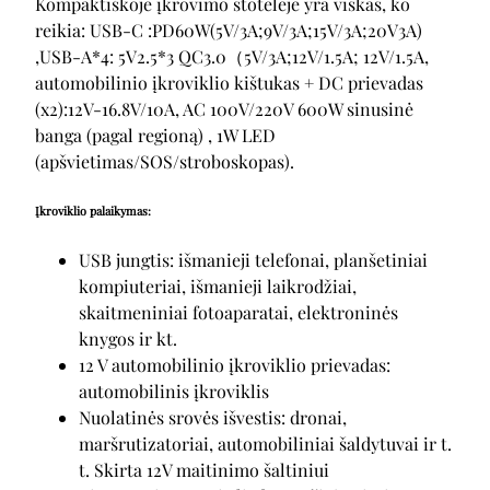
Kompaktiškoje įkrovimo stotelėje yra viskas, ko
reikia: USB-C :PD60W(5V/3A;9V/3A;15V/3A;20V3A)
,USB-A*4: 5V2.5*3 QC3.0（5V/3A;12V/1.5A; 12V/1.5A,
automobilinio įkroviklio kištukas + DC prievadas
(x2):12V-16.8V/10A, AC 100V/220V 600W sinusinė
banga (pagal regioną) , 1W LED
(apšvietimas/SOS/stroboskopas).
Įkroviklio palaikymas:
USB jungtis: išmanieji telefonai, planšetiniai
kompiuteriai, išmanieji laikrodžiai,
skaitmeniniai fotoaparatai, elektroninės
knygos ir kt.
12 V automobilinio įkroviklio prievadas:
automobilinis įkroviklis
Nuolatinės srovės išvestis: dronai,
maršrutizatoriai, automobiliniai šaldytuvai ir t.
t. Skirta 12V maitinimo šaltiniui