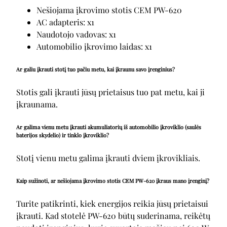
Nešiojama įkrovimo stotis CEM PW-620
AC adapteris: x1
Naudotojo vadovas: x1
Automobilio įkrovimo laidas: x1
Ar galiu įkrauti stotį tuo pačiu metu, kai įkraunu savo įrenginius?
Stotis gali įkrauti jūsų prietaisus tuo pat metu, kai ji
įkraunama.
Ar galima vienu metu įkrauti akumuliatorių iš automobilio įkroviklio (saulės
baterijos skydelio) ir tinklo įkroviklio?
Stotį vienu metu galima įkrauti dviem įkrovikliais.
Kaip sužinoti, ar nešiojama įkrovimo stotis CEM PW-620 įkraus mano įrenginį?
Turite patikrinti, kiek energijos reikia jūsų prietaisui
įkrauti. Kad stotelė PW-620 būtų suderinama, reikėtų