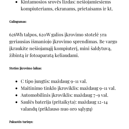
Kintamosios srovės lizdas: nešiojamiesiems
kompiuteriams, ekranams, prietaisams ir kt.
Galingumas:
626Wh talpos, 620W galios įkrovimo stotelė yra
geriausias išmaniojo įkrovimo sprendimas. Be vargo
įkraukite nešiojamąjį kompiuterį, mini šaldytuvą,
žibintą ir fotoaparatą keliaudami.
Stoties įkrovimo laikas:
C tipo jungtis: maždaug 9-11 val.
Maitinimo tinklo įkroviklis: maždaug 9-11 val.
Automobilinis įkroviklis: maždaug 7-9 val.
Saulės baterija (pritaikyta): maždaug 12-14
valandų (priklauso nuo oro sąlygų)
Pakuotės turinys: