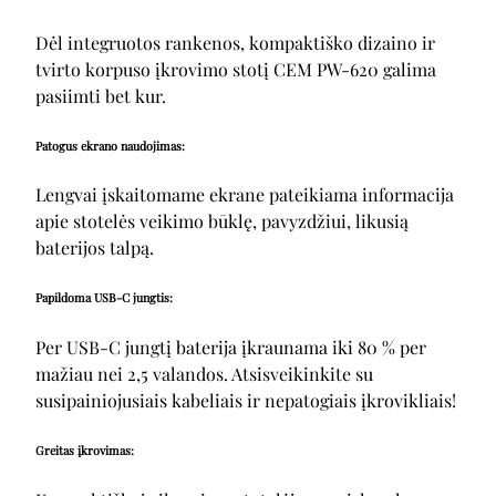
Dėl integruotos rankenos, kompaktiško dizaino ir
tvirto korpuso įkrovimo stotį CEM PW-620 galima
pasiimti bet kur.
Patogus ekrano naudojimas:
Lengvai įskaitomame ekrane pateikiama informacija
apie stotelės veikimo būklę, pavyzdžiui, likusią
baterijos talpą.
Papildoma USB-C jungtis:
Per USB-C jungtį baterija įkraunama iki 80 % per
mažiau nei 2,5 valandos. Atsisveikinkite su
susipainiojusiais kabeliais ir nepatogiais įkrovikliais!
Greitas įkrovimas: