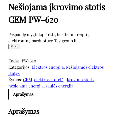
Nešiojama įkrovimo stotis
CEM PW-620
Paspaudę mygtuką Pirkti, būsite nukreipti į
elektroninę parduotuvę Testgroup.lt
Pirkti
Kodas:
PW-620
Kategorijos:
Elektros energija
, 
Nešiojamos elektros
stotys
Žymos:
CEM
, 
elektros stotelė
, 
įkrovimo stotis
, 
nešiojama energija
, 
saulės energija
Aprašymas
Aprašymas