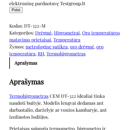
elektroninę parduotuvę Testgroup.lt
Pirkti
Kodas:
DT-322-M
Kategorijos:
Drėgmė
, 
Higrometrai
, 
Oro temperatūros
matavimo prietaisai
, 
Temperatūra
Žymos:
metrologine patikra
, 
oro drėgmė
, 
oro
temperatūra
, 
RH
, 
Termohigrometras
Aprašymas
Aprašymas
Termohigrometras
CEM DT-322 idealiai tinka
naudoti buityje. Modelis lengvai dedamas ant
darbastalio, darželyje ar vonios kambaryje, ant
izoliuotos lodžijos.
Prietaisas sujungia termometro, higrometro ir