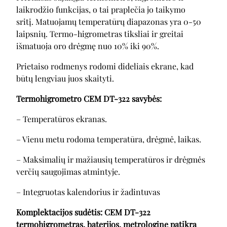
laikrodžio funkcijas, o tai praplečia jo taikymo
sritį. Matuojamų temperatūrų diapazonas yra 0-50
laipsnių. Termo-higrometras tiksliai ir greitai
išmatuoja oro drėgmę nuo 10% iki 90%.
Prietaiso rodmenys rodomi dideliais ekrane, kad
būtų lengviau juos skaityti.
Termohigrometro CEM DT-322 savybės:
– Temperatūros ekranas.
– Vienu metu rodoma temperatūra, drėgmė, laikas.
– Maksimalių ir mažiausių temperatūros ir drėgmės
verčių saugojimas atmintyje.
– Integruotas kalendorius ir žadintuvas
Komplektacijos sudėtis: CEM DT-322
termohigrometras, baterijos, metrologine patikra