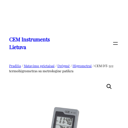
Eiti
prie
CEM Instruments
turinio
Lietuva
Pradžia
/
Matavimo prietaisai
/
Drėgmė
/
Higrometrai
/ CEM DT-322
termohigrometras su metrologine patikra